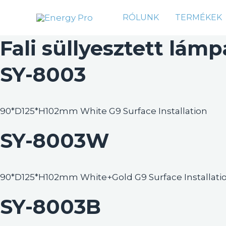
Skip
RÓLUNK
TERMÉKEK
to
content
Fali süllyesztett lám
SY-8003
90*D125*H102mm White G9 Surface Installation
SY-8003W
90*D125*H102mm White+Gold G9 Surface Installati
SY-8003B