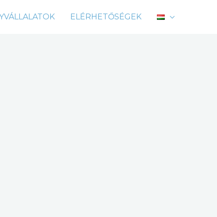
Facebook
Twitter
Instagram
LinkedIn
YVÁLLALATOK
ELÉRHETŐSÉGEK