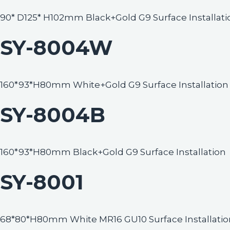
90* D125* H102mm Black+Gold G9 Surface Installati
SY-8004W
160*93*H80mm White+Gold G9 Surface Installation
SY-8004B
160*93*H80mm Black+Gold G9 Surface Installation
SY-8001
68*80*H80mm White MR16 GU10 Surface Installatio