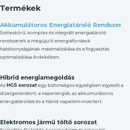
Termékek
Akkumulátoros Energiatároló Rendszer
Széleskörű, komplex és integrált energiatároló
rendszerek a megújuló energiaforrások
hatékonyságának maximalizálása és a fogyasztás
optimalizálása érdekében.
Hibrid energiamegoldás
Az
HGS sorozat
egy biztonságos egységben egyesíti a
dízelgenerátort, a napenergiát, az akkumulátoros
energiatárolást és a hibrid napelem-invertert.
Elektromos jármű töltő sorozat
Különféle EV töltők kereskedelmi és lakossági