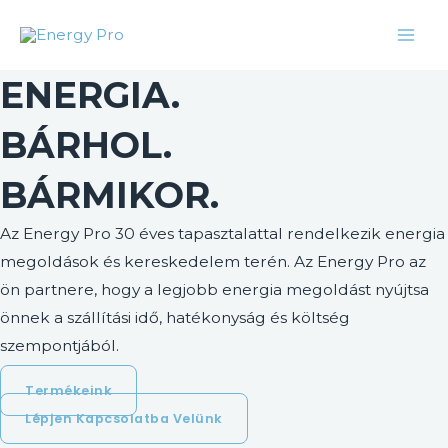
Skip
Facebook
Twitter
Instagram
LinkedIn
Mai
to
Men
content
ENERGIA.
BÁRHOL.
BÁRMIKOR.
Az Energy Pro 30 éves tapasztalattal rendelkezik energia
megoldások és kereskedelem terén. Az Energy Pro az
ön partnere, hogy a legjobb energia megoldást nyújtsa
önnek a szállítási idő, hatékonyság és költség
szempontjából.
Termékeink
Lépjen Kapcsolatba Velünk