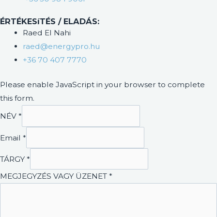
ÉRTÉKESíTÉS / ELADÁS:
Raed El Nahi
raed@energypro.hu
+36 70 407 7770
Please enable JavaScript in your browser to complete
this form.
TÁRGY
NÉV
*
NÉV
Email
*
VAGY
TÁRGY
*
MEGJEGYZÉS VAGY ÜZENET
*