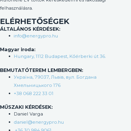
felhasználásra.
ELÉRHETŐSÉGEK
ÁLTALÁNOS KÉRDÉSEK:
info@energypro.hu
Magyar iroda:
Hungary, 1112 Budapest, Kőérberki út 36.
BEMUTATÓTEREM LEMBERGBEN:
Україна, 79037, Львів, вул. Богдана
Хмельницького 176
+38 068 222 33 01
MŰSZAKI KÉRDÉSEK:
Daniel Varga
daniel@energypro.hu
+36 30 984 9061