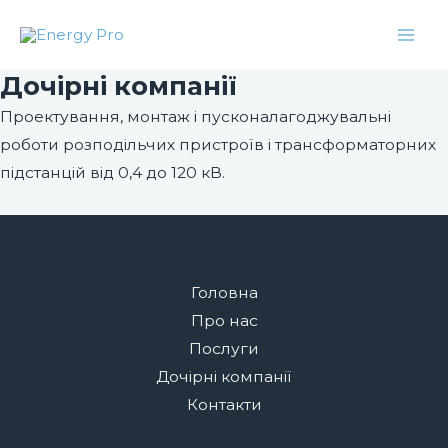
Skip
Facebook
Twitter
Instagram
LinkedIn
Mai
to
Men
content
Дочірні компанії
Проектування, монтаж і пусконалагоджувальні
роботи розподільчих пристроїв і трансформаторних
підстанцій від 0,4 до 120 кВ.
Головна
Про нас
Послуги
Дочірні компанії
Контакти